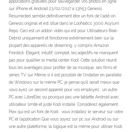
applications gratuites pour sauvegarder vos photos en ligne
sur iPhone et Android 23/02/2017 à 13h53 Genesis
Resurrected semble définitivement être un fork de l'add-on
Genesis original et est situé dans le LooNatics 3000 Asylum
Repo. Ceci est un addon vidéo qui est pour Utilisateurs Real-
Debrid uniquement et fonctionne extrêmement bien sur la
plupart des appareils de streaming, y compris Amazon
Firestick. Élégant, intuitif, complet, les adjectifs ne manquent
pas pour qualifier le media center Kodi. Cette solution réunit
tous les avantages pour profiter de sa musique, ses films et
séries TV sur Même si il est possible de l’installer en parallèle
de Windows sur le même PC; je pense qu’il serait mieux que
vous ayez un second appareil pour vos employés : un autre
PC avec LibreElec ou pourquoi pas une tablette Android avec
utilisateur limité et juste Kodi installé. Considérez également
Plex qui est un fork de Kodi : vous installez le serveur sur votre
PC et l’application Que vous soyez sur pc sur Android ou sur
une autre plateforme, la logique est la même pour utiliser Kodi,